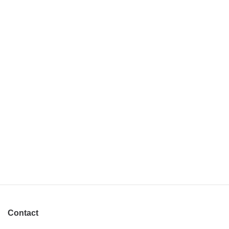
ROBES EPONGE
Contact