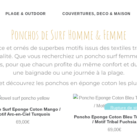
PLAGE & OUTDOOR
COUVERTURES, DECO & MAISON
Ponchos de Surf Homme & Femme
 et ornés de superbes motifs issus des textiles t
nnalité. Que vous recherchiez un poncho surf fem
es, pour que chacun profite du même confort et du
une baignade ou une journée à la plage.
 et découvrez les ponchos en éponge coton les p
Rupture de s
 Surf Eponge Coton Mango /
tif Arc-en-Ciel Turquois
Poncho Eponge Coton Bleu T
/ Motif Tribal Fuchsia
69,00
€
69,00
€