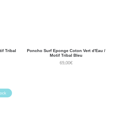
if Tribal
Poncho Surf Eponge Coton Vert d'Eau /
Motif Tribal Bleu
69,00
€
tock