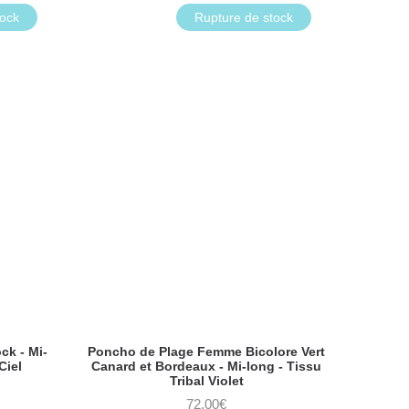
tock
Rupture de stock
k - Mi-
Poncho de Plage Femme Bicolore Vert
Ciel
Canard et Bordeaux - Mi-long - Tissu
Tribal Violet
72,00
€