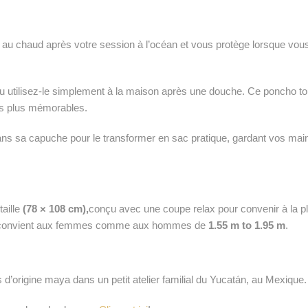
u chaud après votre session à l’océan et vous protège lorsque vous 
ne ou utilisez-le simplement à la maison après une douche. Ce poncho
s plus mémorables.
ns sa capuche pour le transformer en sac pratique, gardant vos main
taille
(78 × 108 cm),
conçu avec une coupe relax pour convenir à la p
, et convient aux femmes comme aux hommes de
1.55 m to 1.95 m
.
d’origine maya dans un petit atelier familial du Yucatán, au Mexique.