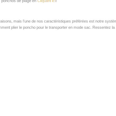
s ponchos de plage en
Cliquant ici
!
ons, mais l'une de nos caractéristiques préférées est notre système
ment plier le poncho pour le transporter en mode sac. Ressentez la li