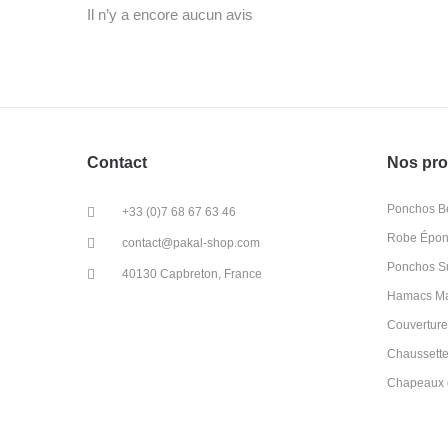
Il n’y a encore aucun avis
Contact
Nos pro
Ponchos Bé
+33 (0)7 68 67 63 46
Robe Épong
contact@pakal-shop.com
Ponchos Su
40130 Capbreton, France
Hamacs M
Couverture
Chaussette
Chapeaux d