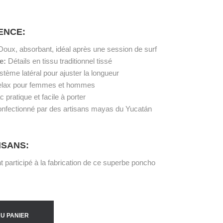
RENCE:
Doux, absorbant, idéal après une session de surf
ue:
Détails en tissu traditionnel tissé
tème latéral pour ajuster la longueur
elax pour femmes et hommes
 pratique et facile à porter
nfectionné par des artisans mayas du Yucatán
ISANS:
 participé à la fabrication de ce superbe poncho
U PANIER