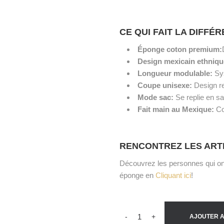
CE QUI FAIT LA DIFFÉ
Éponge coton premium:
Design mexicain ethniq
Longueur modulable:
Sys
Coupe unisexe:
Design r
Mode sac:
Se replie en sac
Fait main au Mexique:
Co
RENCONTREZ LES ART
Découvrez les personnes qui ont
éponge en
Cliquant ici
!
-
+
AJOUTER A