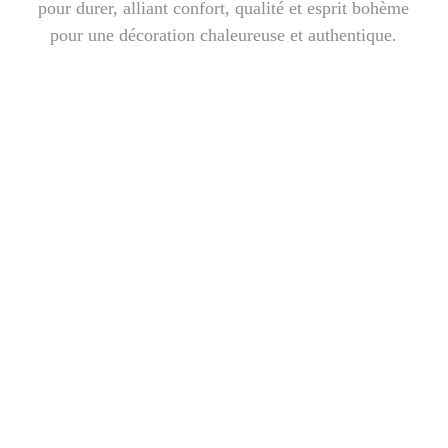
pour durer, alliant confort, qualité et esprit bohème
pour une décoration chaleureuse et authentique.
çonne nos objets de décoration artisanaux et accessoires 
RENCONTREZ LES ARTISANS