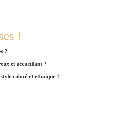
ses !
es ?
eux et accueillant ?
style coloré et ethnique ?