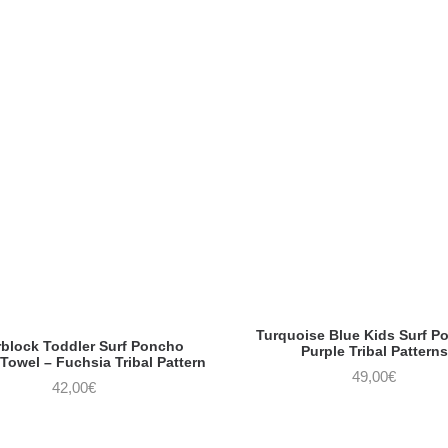
Turquoise Blue Kids Surf P
rblock Toddler Surf Poncho
Purple Tribal Patterns
owel – Fuchsia Tribal Pattern
49,00
€
42,00
€