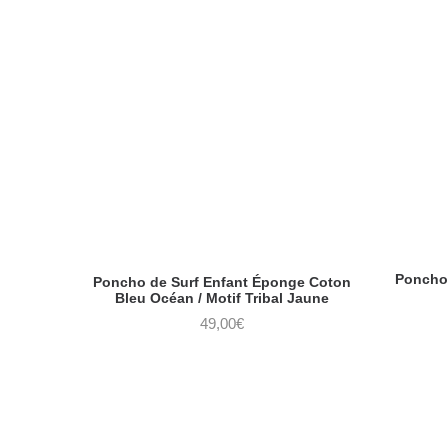
Poncho 
Poncho de Surf Enfant Éponge Coton
Bleu Océan / Motif Tribal Jaune
49,00
€