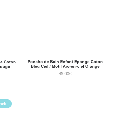
Poncho de Bain Enfant Eponge Coton
ge Coton
Bleu Ciel / Motif Arc-en-ciel Orange
Rouge
49,00
€
tock