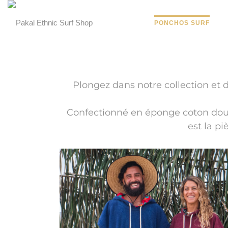
PONCHOS SURF
Plongez dans notre collection et 
Confectionné en éponge coton doux 
est la p