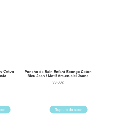
ge Coton
Poncho de Bain Enfant Eponge Coton
hsia
Bleu Jean / Motif Arc-en-ciel Jaune
39,00
€
tock
Rupture de stock