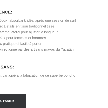
RENCE:
Doux, absorbant, idéal après une session de surf
ue:
Détails en tissu traditionnel tissé
tème latéral pour ajuster la longueur
elax pour femmes et hommes
 pratique et facile à porter
nfectionné par des artisans mayas du Yucatán
ISANS:
 participé à la fabrication de ce superbe poncho
U PANIER