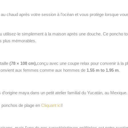
u chaud après votre session à l’océan et vous protège lorsque vous 
ne ou utilisez-le simplement à la maison après une douche. Ce poncho
s plus mémorables.
taille
(78 × 108 cm),
conçu avec une coupe relax pour convenir à la p
, et convient aux femmes comme aux hommes de
1.55 m to 1.95 m
.
d’origine maya dans un petit atelier familial du Yucatán, au Mexique.
s ponchos de plage en
Cliquant ici
!
ons, mais l'une de nos caractéristiques préférées est notre système