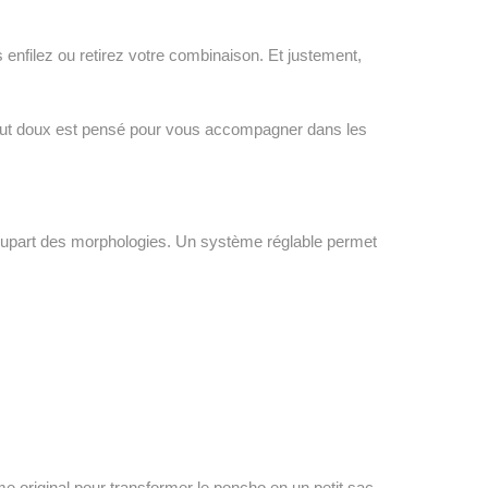
enfilez ou retirez votre combinaison. Et justement,
 tout doux est pensé pour vous accompagner dans les
lupart des morphologies. Un système réglable permet
 original pour transformer le poncho en un petit sac