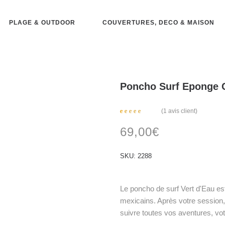
PLAGE & OUTDOOR
COUVERTURES, DECO & MAISON
Poncho Surf Eponge Co
(
1
avis client)
Noté
1
5.00
sur
69,00
€
5 basé
sur
notation
client
SKU:
2288
Le poncho de surf Vert d'Eau es
mexicains. Après votre session, 
suivre toutes vos aventures, vo