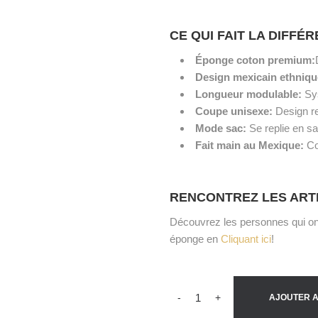
CE QUI FAIT LA DIFFÉ
Éponge coton premium:
Design mexicain ethniq
Longueur modulable:
Sys
Coupe unisexe:
Design r
Mode sac:
Se replie en sac
Fait main au Mexique:
Co
RENCONTREZ LES ART
Découvrez les personnes qui ont
éponge en
Cliquant ici
!
-
+
AJOUTER A