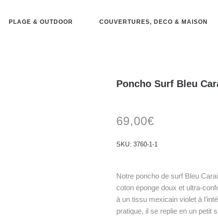
PLAGE & OUTDOOR
COUVERTURES, DECO & MAISON
Poncho Surf Bleu Caraï
69,00
€
SKU:
3760-1-1
Notre poncho de surf Bleu Cara
coton éponge doux et ultra-confo
à un tissu mexicain violet à l’in
pratique, il se replie en un petit