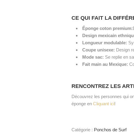
CE QUI FAIT LA DIFFÉ
Éponge coton premium:
Design mexicain ethniq
Longueur modulable:
Sys
Coupe unisexe:
Design r
Mode sac:
Se replie en sac
Fait main au Mexique:
Co
RENCONTREZ LES ART
Découvrez les personnes qui ont
éponge en
Cliquant ici
!
Catégorie :
Ponchos de Surf