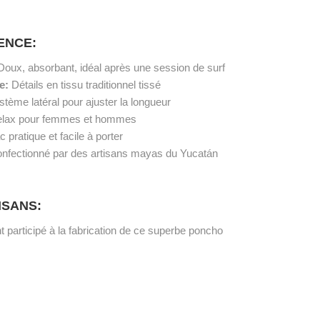
RENCE:
Doux, absorbant, idéal après une session de surf
ue:
Détails en tissu traditionnel tissé
tème latéral pour ajuster la longueur
elax pour femmes et hommes
 pratique et facile à porter
nfectionné par des artisans mayas du Yucatán
ISANS:
 participé à la fabrication de ce superbe poncho