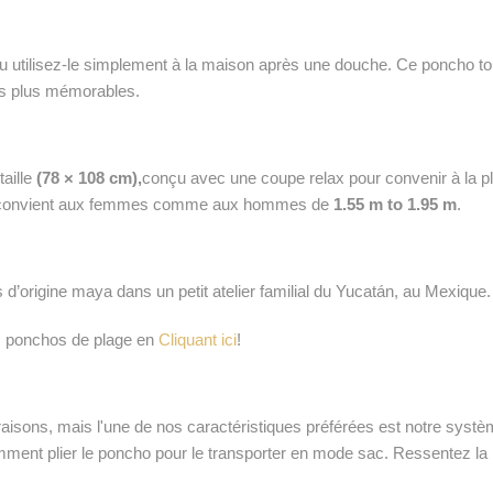
ne ou utilisez-le simplement à la maison après une douche. Ce poncho
s plus mémorables.
taille
(78 × 108 cm),
conçu avec une coupe relax pour convenir à la p
, et convient aux femmes comme aux hommes de
1.55 m to 1.95 m
.
d’origine maya dans un petit atelier familial du Yucatán, au Mexique.
s ponchos de plage en
Cliquant ici
!
ons, mais l'une de nos caractéristiques préférées est notre système
ment plier le poncho pour le transporter en mode sac. Ressentez la li