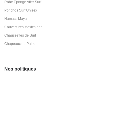
Robe Éponge After Surf
Ponchos Surf Unisex
Hamacs Maya
Couvertures Mexicaines
Chaussettes de Surf
Chapeaux de Paille
Nos politiques
Conditions Générales de Vente
Livraisons & Retours
Politique de
Confidentialité
Pakal © 2026