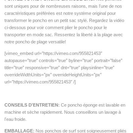
sont uniques pour de nombreuses raisons, mais l'une de nos
caractéristiques préférées est notre système original pour
transformer le poncho en un petit sac stylé. Regardez la vidéo
ci-dessous pour voir comment plier le poncho pour le
transporter en mode sac. Ressentez la liberté à la plage avec
notre poncho de plage versatile!
[vimeo_embed url=”https://vimeo.com/955821453″
autopause=”true” controls=”true” byline=”true” portrait=”false”
title=”true” responsive=”true” dnt=”true” playsinline=”true”
overrideWidthUnits=”px” overrideHeightUnits=”px”
url=”https://vimeo.com/955821453″ /]
CONSEILS D'ENTRETIEN:
Ce poncho éponge est lavable en
machine et sèche rapidement. Nous conseillons un lavage à
l'eau froide.
EMBALLAGE:
Nos ponchos de surf sont soigneusement pliés