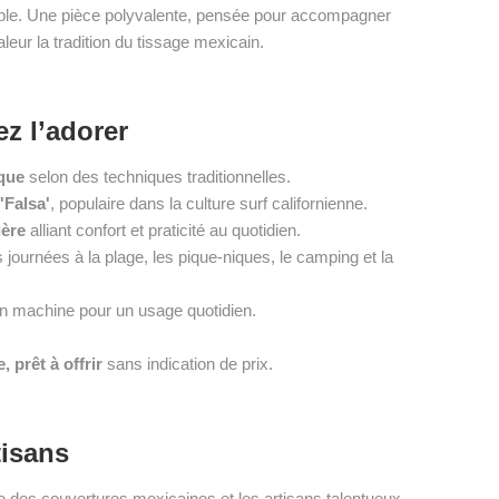
ble. Une pièce polyvalente, pensée pour accompagner
aleur la tradition du tissage mexicain.
z l’adorer
ique
selon des techniques traditionnelles.
'Falsa'
, populaire dans la culture surf californienne.
gère
alliant confort et praticité au quotidien.
 journées à la plage, les pique-niques, le camping et la
n machine pour un usage quotidien.
 prêt à offrir
sans indication de prix.
tisans
le des couvertures mexicaines et les artisans talentueux