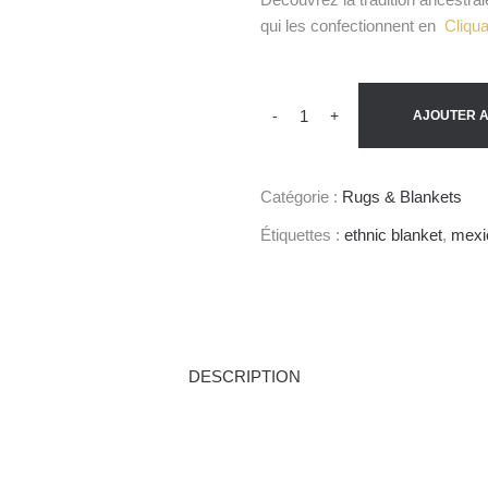
qui les confectionnent en
Cliqua
-
+
AJOUTER A
Catégorie :
Rugs & Blankets
Étiquettes :
ethnic blanket
,
mexi
DESCRIPTION