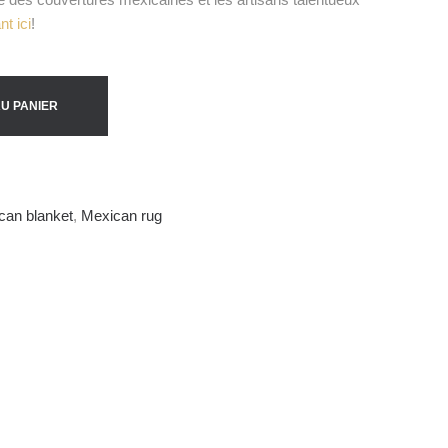
nt ici
!
U PANIER
can blanket
,
Mexican rug