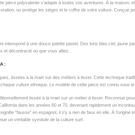
e pièce polyvalente s’adapte à toutes vos aventures. À la maison, ell
coration, ou protège les sièges et le coffre de votre voiture. Conçue pou
re intemporel à une douce palette pastel. Des tons bleu ciel, jaune pas
x et décontracté où que vous alliez.
A :
s, tissées à la main sur des métiers à tisser. Cette technique tradit
s à chaque culture ethnique. Le modèle de cette pièce est connu sous l
itionnellement tissée à la main sur un métier à tisser. Reconnue pour 
 California dans les années 60 et 70, devenant rapidement un inconto
gnifie “fausse” en espagnol, il n’y a rien de faux en elle. À l’origine i
e un véritable symbole de la culture surf.