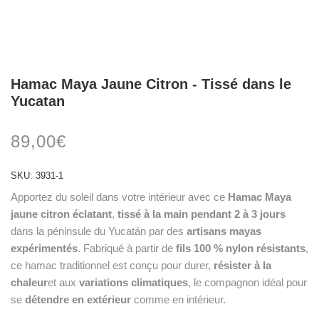
Hamac Maya Jaune Citron - Tissé dans le
Yucatan
89,00
€
SKU:
3931-1
Apportez du soleil dans votre intérieur avec ce
Hamac Maya
jaune citron éclatant
,
tissé à la main pendant 2 à 3 jours
dans la péninsule du Yucatán par des
artisans mayas
expérimentés
. Fabriqué à partir de
fils 100 % nylon résistants
,
ce hamac traditionnel est conçu pour durer,
résister à la
chaleur
et aux
variations climatiques
, le compagnon idéal pour
se
détendre en extérieur
comme en intérieur.