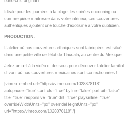
boho-chic original !
Idéale pour les journées à la plage, les soirées cocooning ou
comme pièce maîtresse dans votre intérieur, ces couvertures
authentiques ajoutent une touche d’exotisme à votre quotidien.
PRODUCTION:
L'atelier où nos couvertures ethniques sont fabriquées est situé
dans une petite ville de l'état de Tlaxcala, au centre du Mexique.
Jetez un œil à la vidéo ci-dessous pour découvrir l'atelier familial
d'Ivan, où nos couvertures mexicaines sont confectionnées !
[vimeo_embed url=”https://vimeo.com/1028378118″
autopause=”true” controls=”true” byline=”false” portrait=”false”
title=”true” responsive=”true” dnt=”true” playsinline=”true”
overrideWidthUnits=”px” overrideHeightUnits=”px”
url=”https://vimeo.com/1028378118″ /]