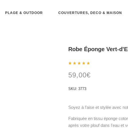
PLAGE & OUTDOOR
COUVERTURES, DECO & MAISON
Robe Éponge Vert-d'Ea
Noté
1
5.00
59,00
€
sur 5
basé
sur
notation
SKU:
3773
client
Soyez à l’aise et stylée avec not
Fabriquée en tissu éponge coton 
après votre plouf dans l'eau et