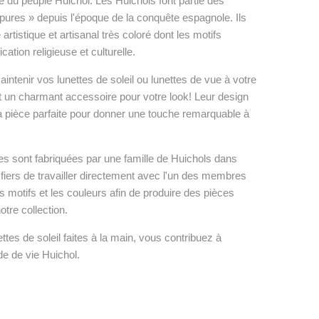
le du peuple Huichol. Les Huichols font partie des
« pures » depuis l'époque de la conquête espagnole. Ils
artistique et artisanal très coloré dont les motifs
ation religieuse et culturelle.
maintenir vos lunettes de soleil ou lunettes de vue à votre
t un charmant accessoire pour votre look! Leur design
 la pièce parfaite pour donner une touche remarquable à
es sont fabriquées par une famille de Huichols dans
fiers de travailler directement avec l'un des membres
es motifs et les couleurs afin de produire des pièces
otre collection.
tes de soleil faites à la main, vous contribuez à
de de vie Huichol.