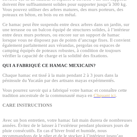
doivent être suffisamment solides pour supporter jusqu’à 300 kg.
Vous pouvez utiliser des arbres matures, des murs porteurs, des
poteaux en béton, en bois ou en métal.
Ce hamac peut être suspendu entre deux arbres dans un jardin, sur
une terrasse ou un balcon équipé de structures solides, à l’intérieur
entre deux murs porteurs, ou encore sur un support de hamac
lorsque vous ne disposez pas de points d’ancrage fixes. Il convient
également parfaitement aux vérandas, pergolas ou espaces de
camping équipés de poteaux robustes, à condition de toujours
vérifier la capacité de charge et la solidité des fixations.
QUI A FABRIQUÉ CE HAMAC MEXICAIN?
Chaque hamac est tissé à la main pendant 2 à 3 jours dans la
péninsule du Yucatán par des artisans mayas expérimentés.
Vous pourrez savoir qui a fabriqué votre hamac et connaître cette
tradition ancestrale de la communauté maya en
Cliquant ici
.
CARE INSTRUCTIONS
Avec un bon entretien, votre hamac fait main durera de nombreuses
années. Évitez de le laisser à l’extérieur pendant plusieurs jours de
pluie consécutifs. En cas d’hiver froid et humide, nous
recommandons de le plier et de le stocker à l’intérieur jusqu’au